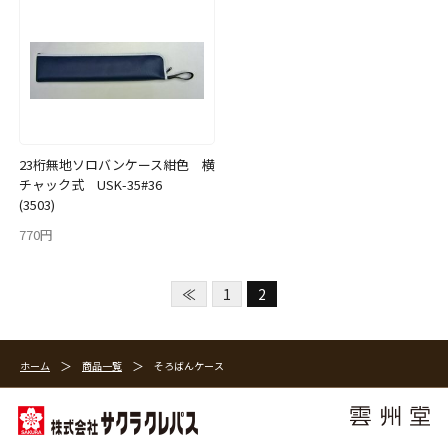
23桁無地ソロバンケース紺色 横
チャック式 USK-35#36
(3503)
770円
≪
1
2
ホーム
商品一覧
そろばんケース