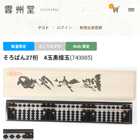
ゲスト
ログイン
新規会員登録
数量限定
のこりわずか
Web 限定
そろばん27桁 4玉黒檀玉
(743005)