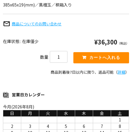
385x65x19(mm)／黒檀玉／桐箱入り
商品についてのお問い合わせ
¥36,300
在庫状態 : 在庫僅少
（税込）
数量
商品到着後7日以内に限り、返品可能（
詳細
）
営業日カレンダー
今月(2026年8月)
日
月
火
水
木
金
土
1
2
3
4
5
6
7
8